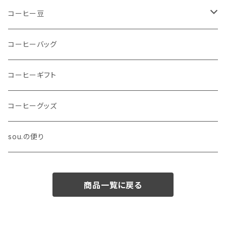
コーヒー豆
送料無料のセット
コーヒーバッグ
シングルオリジン
コーヒーギフト
コーヒーグッズ
sou.の便り
商品一覧に戻る