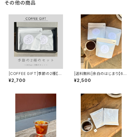
その他の商品
|COFFEE GIFT|季節の2種【各
|送料無料|余白のはじまり【60
100ｇ】
ｇ×3種のセット】
¥2,700
¥2,500