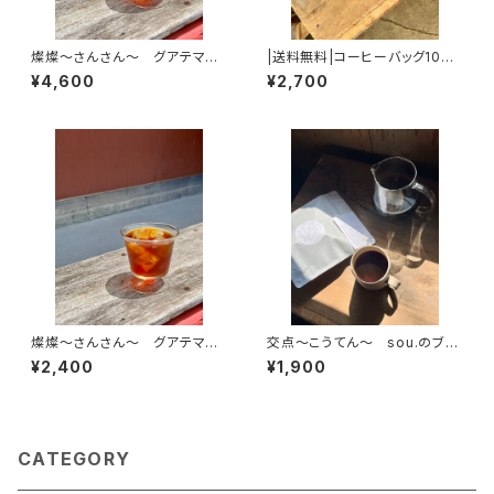
燦燦～さんさん～ グアテマ
|送料無料|コーヒーバッグ10個
ラ ラ・ベイヤ パカマラ ウォ
セット
¥4,600
¥2,700
ッシュド 中煎り【400ｇ】
燦燦～さんさん～ グアテマ
交点～こうてん～ sou.のブレ
ラ ラ・ベイヤ パカマラ ウォ
ンド【200ｇ】
¥2,400
¥1,900
ッシュド 中煎り【200ｇ】
CATEGORY