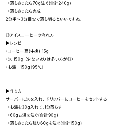
→落ちきったら70g注ぐ(合計240g)
→落ちきったら完成
2分半～3分目安で落ち切るといいですよ。
◎アイスコーヒーの淹れ方
▶︎レシピ
・コーヒー豆(中挽) 15g
・氷 150g （少ないよりは多い方が◎）
・お湯 150g（95℃）
▶︎作り方
サーバーに氷を入れ、 ドリッパーにコーヒーをセットする
→お湯を30g入れて、1分蒸らす
→60gお湯を注ぐ(合計90g)
→落ちきったら残り60gを注ぐ(合計150g)