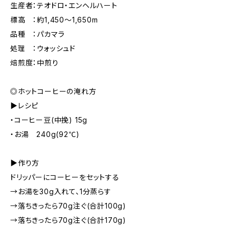
生産者：テオドロ・エンヘルハート
標高 ：約1,450～1,650m
品種 ：パカマラ
処理 ：ウォッシュド
焙煎度：中煎り
◎ホットコーヒーの淹れ方
▶︎レシピ
・コーヒー豆(中挽) 15g
・お湯 240g(92℃)
▶︎作り方
ドリッパーにコーヒーをセットする
→お湯を30g入れて、1分蒸らす
→落ちきったら70g注ぐ(合計100g)
→落ちきったら70g注ぐ(合計170g)