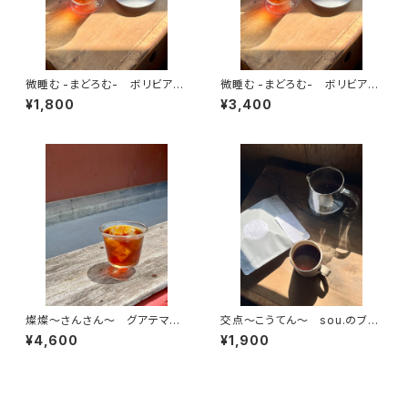
微睡む -まどろむ- ボリビア
微睡む -まどろむ- ボリビア
センダ・サルヴァヘ ジャバ ウ
センダ・サルヴァヘ ジャバ ウ
¥1,800
¥3,400
ォッシュド 中浅煎り【100ｇ】
ォッシュド 中浅煎り【200ｇ】
燦燦～さんさん～ グアテマ
交点～こうてん～ sou.のブレ
ラ ラ・ベイヤ パカマラ ウォ
ンド【200ｇ】
¥4,600
¥1,900
ッシュド 中煎り【400ｇ】