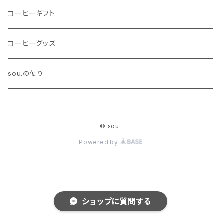
あなたの暮らしの中に、置いていただけたら嬉し
シングルオリジン
コーヒーギフト
いです。 ※いつでもおやすみ、キャンセル可能で
す。 ※挽いた状態でお届けのご希望でしたら、備
コーヒーグッズ
考欄にその旨記入お願いいたします。 . 香りや味
わいはもちろんですが、 コーヒーの醍醐味は「コ
ーヒーのある時間」だと思っています。 先入観を
sou.の便り
持つことなくコーヒーの香りや味わい、余韻をお
たのしみいただくため、 そのコーヒーから得ら
れるインスピレーションや想いを商品名にしてい
ます。 . ◇商品説明◇ ・内容：200ｇ×1種（おま
© sou.
かせ） ・得点：30ｇのサンプル付 ・送料：無料 ・
Powered by
いつでも休止可
ショップに質問する