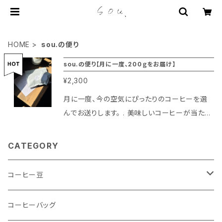
HOME
sou.の便り
sou.の便り【月に一度、200ｇをお届け】
¥2,300
月に一度、今の空気にぴったりのコーヒーを選
んでお送りします。 . 美味しいコーヒーが当たり
前に暮らしの中にある コーヒーを切らすことの
ないように、sou.から届く便りのようなものを。 .
CATEGORY
その月の季節や光の色、川沿いの空気を感じな
がら 200ｇのコーヒーをおまかせでお届けしま
コーヒー豆
す。 少しだけ多めに、30ｇのおまけつき。 何が届
くかは、そのときのお楽しみ。 定期便というより
送料無料のセット
コーヒーバッグ
も、これはsou.から届く月に一度の小さな便り。